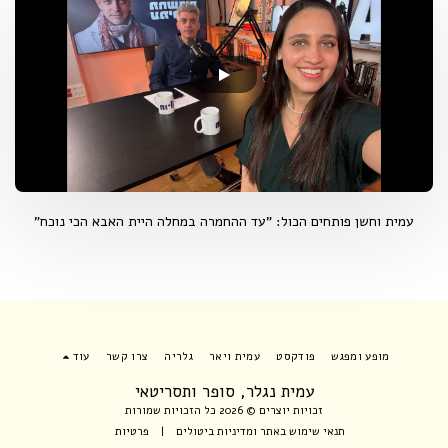
עמית וחשן פותחים הכול: "עד ההחמרה במחלה היית האבא הכי נוכח"
מופע ומפגש
פודקסט
עמית ויאר
גלריה
צרו קשר
עוד
עמית נגלר, סופר ותסריטאי
זכויות יוצרים © 2026 כל הזכויות שמורות
תנאי שימוש באתר ומדיניות ביטולים
|
פרטיות