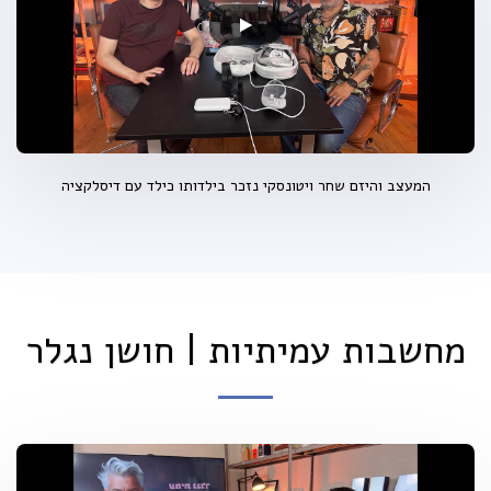
המעצב והיזם שחר ויטונסקי נזכר בילדותו כילד עם דיסלקציה
מחשבות עמיתיות | חושן נגלר